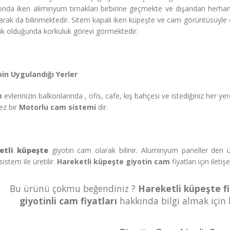
onda iken aliminyum tırnakları birbirine geçmekte ve dışarıdan herha
arak da bilinmektedir. Sitem kapalı iken küpeşte ve cam görüntüsüyle
ık olduğunda korkuluk görevi görmektedir.
in Uygulandığı Yerler
m
evlerinizin balkonlarında , ofis, cafe, kış bahçesi ve istediğiniz her 
ez bir
Motorlu cam sistemi
dir.
etli küpeşte
giyotin cam olarak bilinir. Alüminyum paneller den üre
istem ile üretilir.
Hareketli küpeşte giyotin cam
fiyatları için iletiş
Bu ürünü çokmu beğendiniz ?
Hareketli küpeşte fiy
giyotinli
cam fiyatları
hakkında bilgi almak için bi