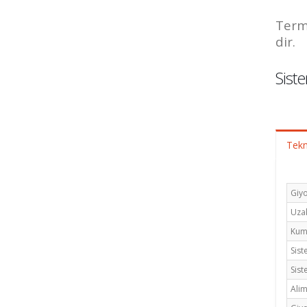
Term
dir.
Siste
Tekn
Giyo
Uzak
Kuma
Sist
Sist
Alim