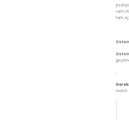
pozisy
cam ol
tam aç
Sistem
Siste
geçirm
,
Harek
motor s