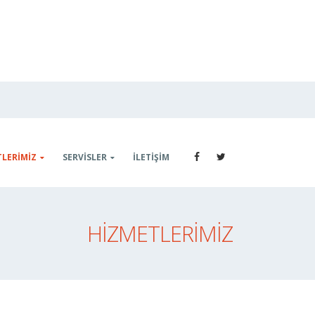
Merhaba, nasıl yardımcı olabilirim?
TLERIMIZ
SERVISLER
İLETIŞIM
HIZMETLERIMIZ