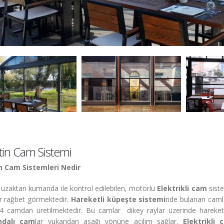
tin Cam Sistemi
n Cam Sistemleri Nedir
 uzaktan kumanda ile kontrol edilebilen, motorlu
Elektrikli cam
siste
ir rağbet görmektedir.
Hareketli küpeşte sistemi
nde bulanan camlar
4 camdan üretilmektedir. Bu camlar dikey raylar üzerinde hareket
dalı cam
lar yukarıdan aşağı yönüne açılım sağlar.
Elektrikli 