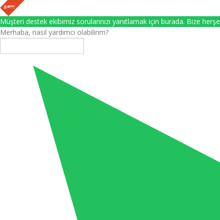
Müşteri destek ekibimiz sorularınızı yanıtlamak için burada. Bize herşeyi
Merhaba, nasıl yardımcı olabilirim?